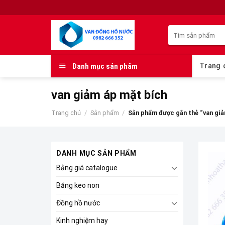
Skip
to
Tìm
content
kiếm:
Danh mục sản phẩm
Trang 
van giảm áp mặt bích
Trang chủ
/
Sản phẩm
/
Sản phẩm được gắn thẻ “van giả
DANH MỤC SẢN PHẨM
Bảng giá catalogue
Băng keo non
Đồng hồ nước
Kinh nghiệm hay