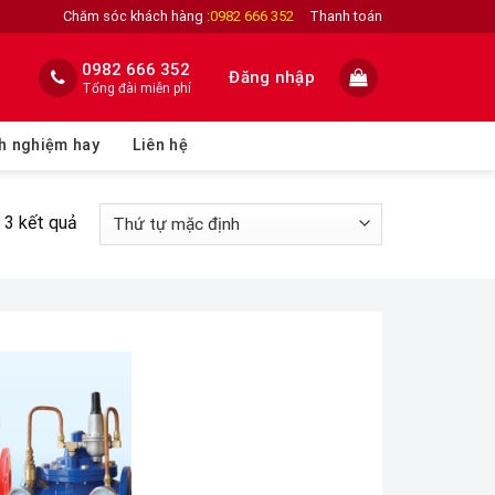
Chăm sóc khách hàng :
0982 666 352
Thanh toán
0982 666 352
Đăng nhập
Tổng đài miễn phí
h nghiệm hay
Liên hệ
ả 3 kết quả