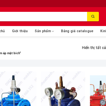
chủ
Giới thiệu
Sản phẩm
Bảng giá catalogue
Kin
Hiển thị tất c
m áp mặt bích”