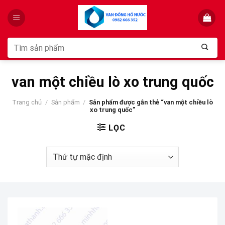
Skip
to
content
Tìm
kiếm:
van một chiều lò xo trung quốc
Trang chủ
/
Sản phẩm
/
Sản phẩm được gắn thẻ “van một chiều lò
xo trung quốc”
LỌC