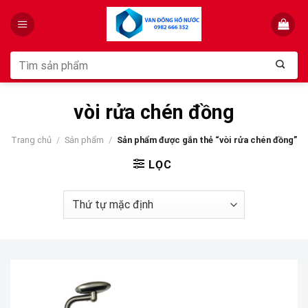
Skip
to
content
Tìm
kiếm:
vòi rửa chén đồng
Trang chủ
/
Sản phẩm
/
Sản phẩm được gắn thẻ “vòi rửa chén đồng”
LỌC