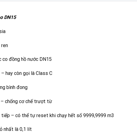
po DN15
sia
 ren
rắc co đồng hồ nước DN15
– hay còn gọi là Class C
ong bình đong
– chống cơ chế trượt từ
c tiếp – có thể tự reset khi chạy hết số 9999,9999 m3
 nhất là 0,1 lít