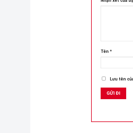
Nhận xét của b
Tên
*
Lưu tên của