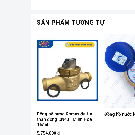
SẢN PHẨM TƯƠNG TỰ
Đồng hồ nước Komax đa tia
komax DN65
Đồng hồ nước 
thân đồng DN40 I Minh Hoà
Thành
5.754.000
₫