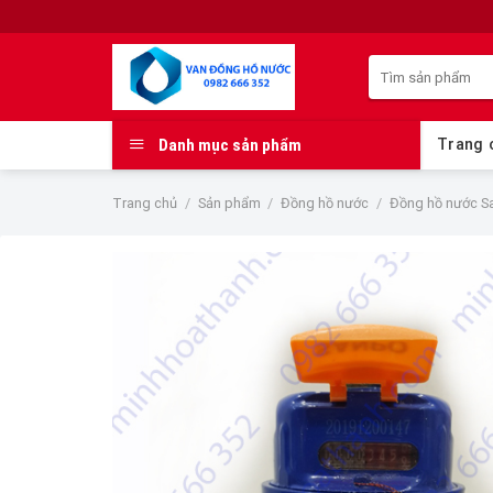
Skip
to
Tìm
content
kiếm:
Danh mục sản phẩm
Trang 
Trang chủ
/
Sản phẩm
/
Đồng hồ nước
/
Đồng hồ nước S