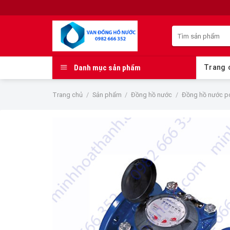
Skip
to
Tìm
content
kiếm:
Danh mục sản phẩm
Trang 
Trang chủ
/
Sản phẩm
/
Đồng hồ nước
/
Đồng hồ nước 