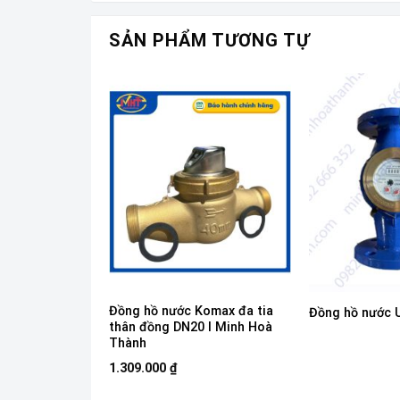
SẢN PHẨM TƯƠNG TỰ
Komax đa tia
Đồng hồ nước Komax đa tia
Đồng hồ nước 
0 I Minh Hoà
thân đồng DN20 I Minh Hoà
Thành
1.309.000
₫