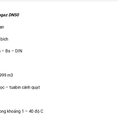
ogaz DN50
an
 bích
h – Bs – DIN
9999 m3
học – tuabin cánh quạt
rong khoảng 1 – 40 độ C