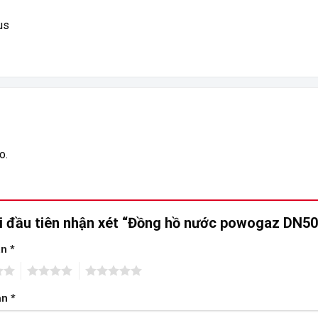
us
o.
i đầu tiên nhận xét “Đồng hồ nước powogaz DN5
ạn
*
4
5
ạn
*