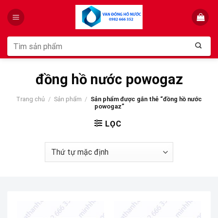
Skip
to
content
Tìm
kiếm:
đồng hồ nước powogaz
Trang chủ
/
Sản phẩm
/
Sản phẩm được gắn thẻ “đồng hồ nước
powogaz”
LỌC