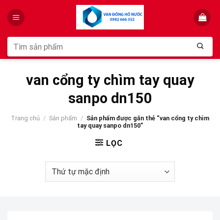
Skip
to
content
Tìm
kiếm:
van cổng ty chìm tay quay
sanpo dn150
Trang chủ
/
Sản phẩm
/
Sản phẩm được gắn thẻ “van cổng ty chìm
tay quay sanpo dn150”
LỌC